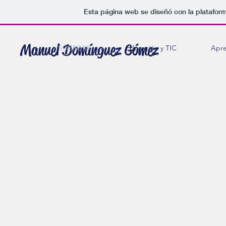
Esta página web se diseñó con la platafor
Manuel Domínguez Gómez
SOBRE MÍ
Educación y TIC
Apre